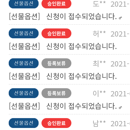
도**
2021-
승인완료
[선물옵션] 신청이 접수되었습니다.
허**
2021-
승인완료
[선물옵션] 신청이 접수되었습니다.
최**
2021-
등록보류
[선물옵션] 신청이 접수되었습니다.
이**
2021-
등록보류
[선물옵션] 신청이 접수되었습니다.
남**
2021-
승인완료