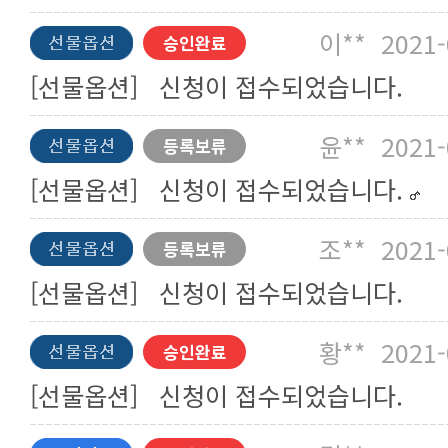
이**
2021-
승인완료
[선물옵션] 신청이 접수되었습니다.
윤**
2021-
등록보류
[선물옵션] 신청이 접수되었습니다.
조**
2021-
등록보류
[선물옵션] 신청이 접수되었습니다.
황**
2021-
승인완료
[선물옵션] 신청이 접수되었습니다.