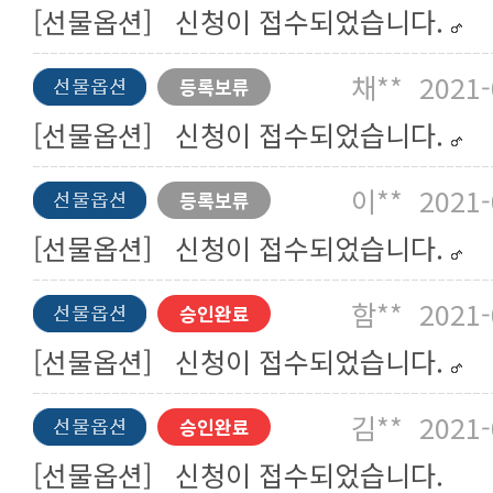
[선물옵션] 신청이 접수되었습니다.
채**
2021-
등록보류
[선물옵션] 신청이 접수되었습니다.
이**
2021-
등록보류
[선물옵션] 신청이 접수되었습니다.
함**
2021-
승인완료
[선물옵션] 신청이 접수되었습니다.
김**
2021-
승인완료
[선물옵션] 신청이 접수되었습니다.