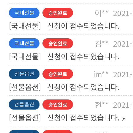
이**
2021-
승인완료
[국내선물] 신청이 접수되었습니다.
김**
2021-
승인완료
[국내선물] 신청이 접수되었습니다.
im**
2021-
승인완료
[선물옵션] 신청이 접수되었습니다.
현**
2021-
승인완료
[선물옵션] 신청이 접수되었습니다.