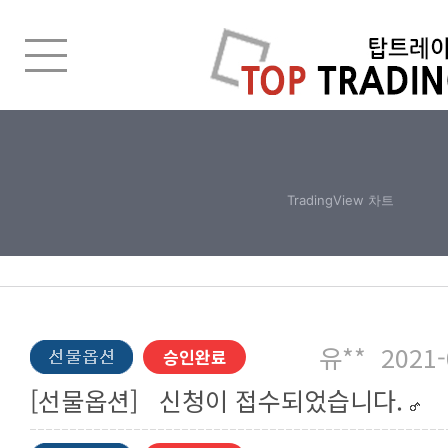
TradingView 차트
유**
2021-
승인완료
[선물옵션] 신청이 접수되었습니다.