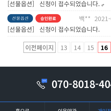
[선물옵션] 신청이 접수되었습니다.
백**
2021-
승인완료
[선물옵션] 신청이 접수되었습니다.
이전페이지
13
14
15
16
070-8018-40
홈으로
이용약관
개인