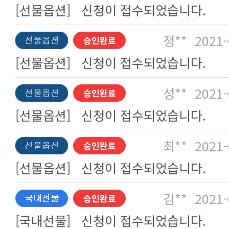
[선물옵션] 신청이 접수되었습니다.
정**
2021-
승인완료
[선물옵션] 신청이 접수되었습니다.
성**
2021-
승인완료
[선물옵션] 신청이 접수되었습니다.
최**
2021-
승인완료
[선물옵션] 신청이 접수되었습니다.
김**
2021-
승인완료
[국내선물] 신청이 접수되었습니다.