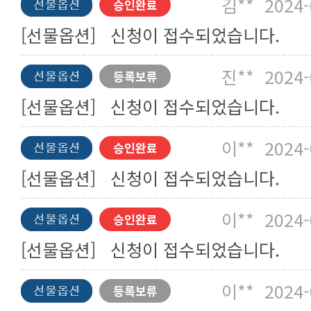
김**
2024-
승인완료
[선물옵션] 신청이 접수되었습니다.
진**
2024-
등록보류
[선물옵션] 신청이 접수되었습니다.
이**
2024-
승인완료
[선물옵션] 신청이 접수되었습니다.
이**
2024-
승인완료
[선물옵션] 신청이 접수되었습니다.
이**
2024-
등록보류