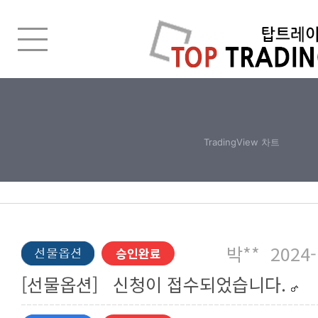
TradingView 차트
박**
2024-
승인완료
[선물옵션] 신청이 접수되었습니다.