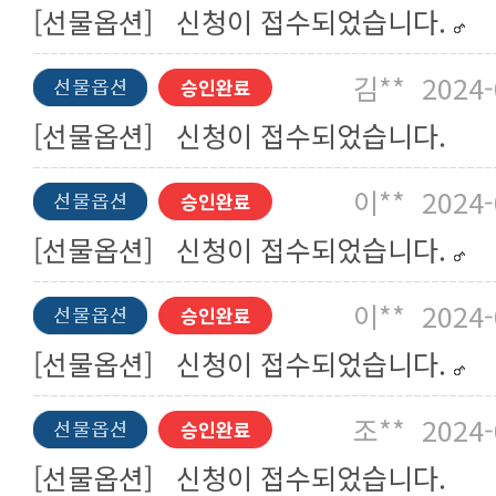
[선물옵션] 신청이 접수되었습니다.
김**
2024-
승인완료
[선물옵션] 신청이 접수되었습니다.
이**
2024-
승인완료
[선물옵션] 신청이 접수되었습니다.
이**
2024-
승인완료
[선물옵션] 신청이 접수되었습니다.
조**
2024-
승인완료
[선물옵션] 신청이 접수되었습니다.