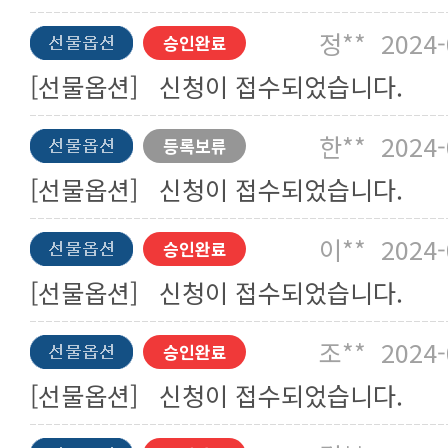
정**
2024-
승인완료
[선물옵션] 신청이 접수되었습니다.
한**
2024-
등록보류
[선물옵션] 신청이 접수되었습니다.
이**
2024-
승인완료
[선물옵션] 신청이 접수되었습니다.
조**
2024-
승인완료
[선물옵션] 신청이 접수되었습니다.