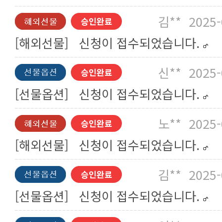
김**
2025-
승인완료
[해외선물] 신청이 접수되었습니다.
신**
2025-
승인완료
[선물옵션] 신청이 접수되었습니다.
노**
2025-
승인완료
[해외선물] 신청이 접수되었습니다.
김**
2025-
승인완료
[선물옵션] 신청이 접수되었습니다.