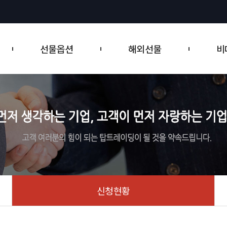
트레이딩뷰 제공
티커 테이프
선물옵션
해외선물
비
신청현황