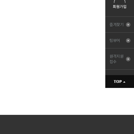
즐겨찾기
팀뷰어
원격지원
접수