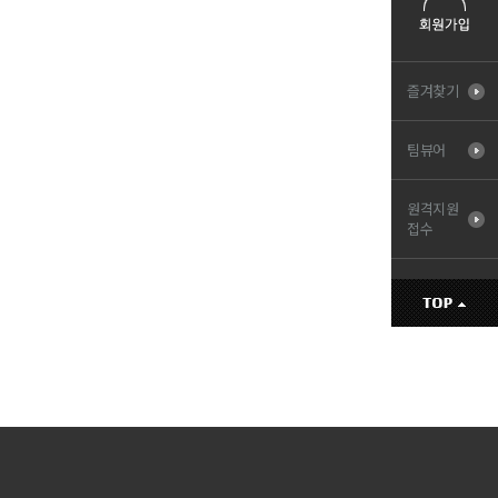
즐겨찾기
팀뷰어
원격지원
접수