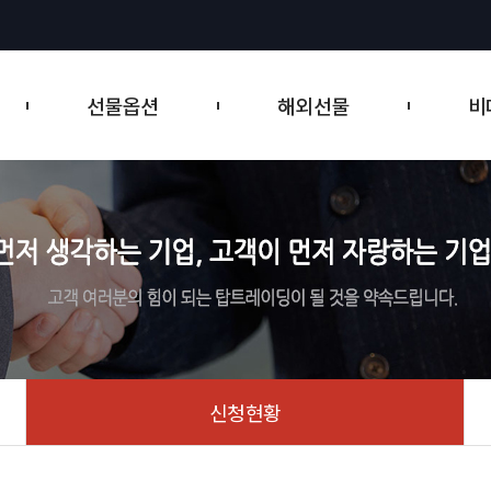
트레이딩뷰 제공
티커 테이프
선물옵션
해외선물
비
신청현황