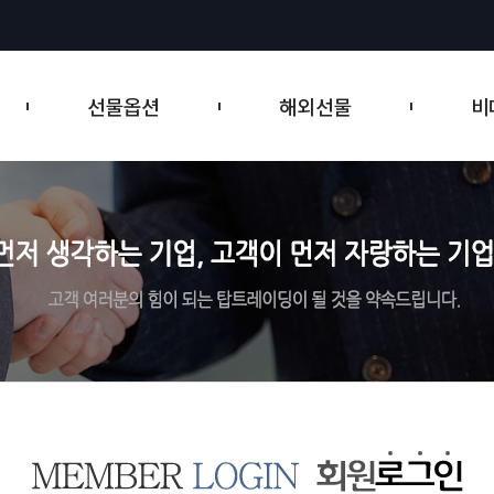
트레이딩뷰 제공
티커 테이프
선물옵션
해외선물
비