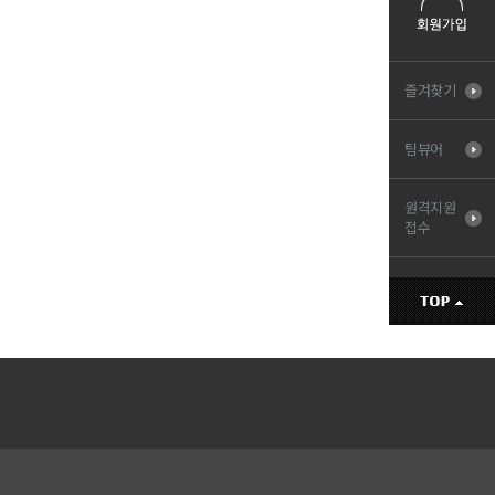
즐겨찾기
팀뷰어
원격지원
접수