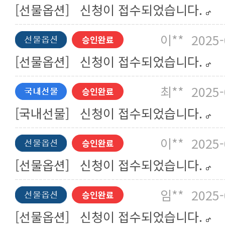
[선물옵션] 신청이 접수되었습니다.
이**
2025-
승인완료
[선물옵션] 신청이 접수되었습니다.
최**
2025-
승인완료
[국내선물] 신청이 접수되었습니다.
이**
2025-
승인완료
[선물옵션] 신청이 접수되었습니다.
임**
2025-
승인완료
[선물옵션] 신청이 접수되었습니다.