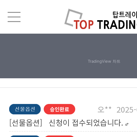
TradingView 차트
오**
2025-
승인완료
[선물옵션] 신청이 접수되었습니다.