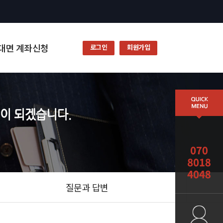
대면 계좌신청
로그인
회원가입
질문과 답변