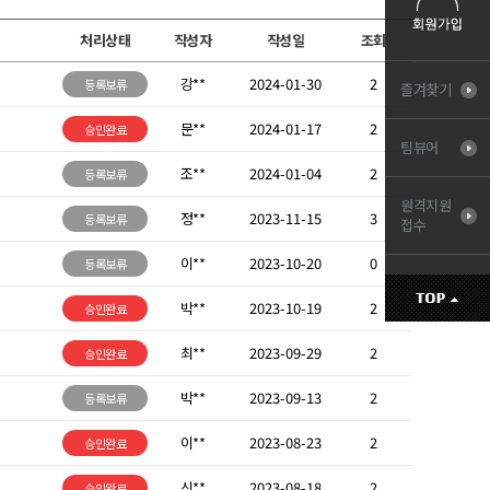
처리상태
작성자
작성일
조회
강**
2024-01-30
2
등록보류
즐겨찾기
문**
2024-01-17
2
승인완료
팀뷰어
조**
2024-01-04
2
등록보류
원격지원
정**
2023-11-15
3
등록보류
접수
이**
2023-10-20
0
등록보류
박**
2023-10-19
2
승인완료
최**
2023-09-29
2
승인완료
박**
2023-09-13
2
등록보류
이**
2023-08-23
2
승인완료
신**
2023-08-18
2
승인완료